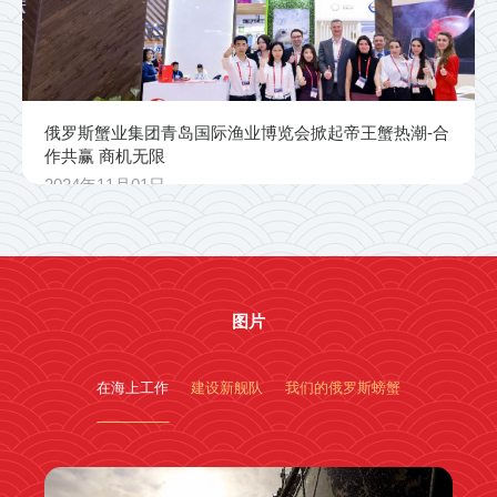
俄罗斯蟹业集团青岛国际渔业博览会掀起帝王蟹热潮-合
作共赢 商机无限
2024年11月01日
图片
在海上工作
建设新舰队
我们的俄罗斯螃蟹